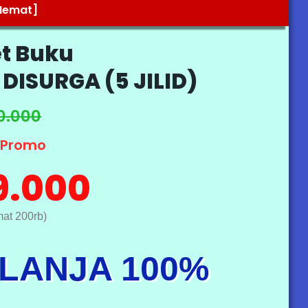
Hemat]
t Buku
DISURGA (5 JILID)
0.000
 Promo
9.000
at 200rb)
LANJA 100%