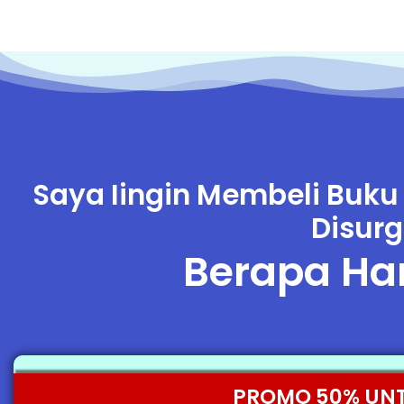
Saya Iingin Membeli Buku
Disurga
Berapa Ha
PROMO 50% UNTUK