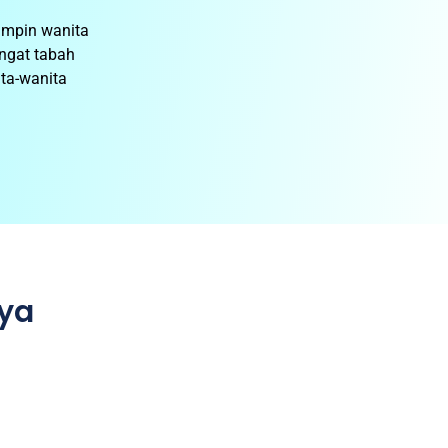
impin wanita
angat tabah
ta-wanita
ya