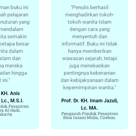
aman buku ini
"Penulis berhasil
ah pelajaran
menghadirkan tokoh-
enuturan yang
tokoh wanita Islam
n mendalam
dengan cara yang
ita semakin
menyentuh dan
etapa besar
informatif. Buku ini tidak
nita dalam
hanya memberikan
Islam dan
wawasan sejarah, tetapi
na mereka
juga menekankan
ladan hingga
pentingnya keberanian
 ini."
dan kebijaksanaan dalam
kepemimpinan wanita."
. KH. Anis
Lc., M.S.I.
Prof. Dr. KH. Imam Jazuli,
dok Pesantren
Lc. MA.
a Al-Hadi,
Pengasuh Pondok Pesantren
akarta
Bina Insani Mulia, Cirebon.