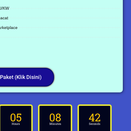
SU/KW
cacat
arketplace
Paket (Klik Disini)
05
08
41
Hours
Minutes
Seconds