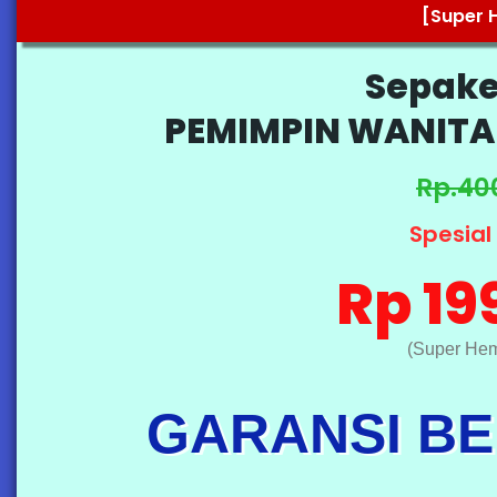
[Super 
Sepake
PEMIMPIN WANITA 
Rp.40
Spesial
Rp 19
(Super Hem
GARANSI BE