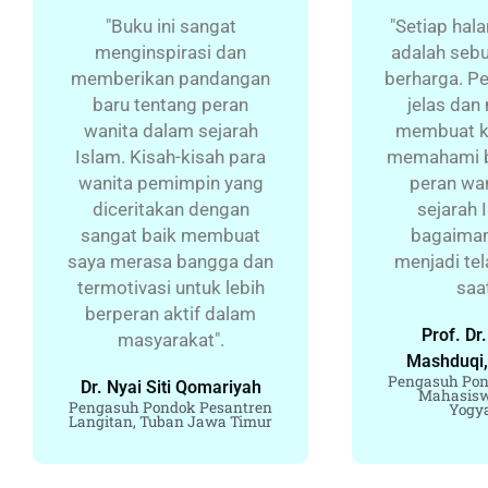
"Buku ini sangat
"Setiap hal
menginspirasi dan
adalah sebu
memberikan pandangan
berharga. P
baru tentang peran
jelas da
wanita dalam sejarah
membuat k
Islam. Kisah-kisah para
memahami b
wanita pemimpin yang
peran wa
diceritakan dengan
sejarah 
sangat baik membuat
bagaima
saya merasa bangga dan
menjadi te
termotivasi untuk lebih
saat
berperan aktif dalam
Prof. Dr
masyarakat".
Mashduqi, 
Pengasuh Pon
Dr. Nyai Siti Qomariyah
Mahasisw
Pengasuh Pondok Pesantren
Yogy
Langitan, Tuban Jawa Timur