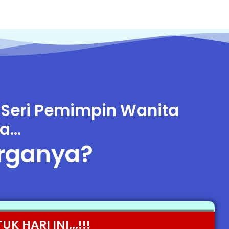
 Seri Pemimpin Wanita
...
rganya?
 HARI INI...!!!