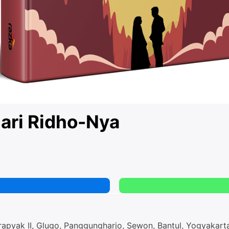
ari Ridho-Nya
Krapyak II, Glugo, Panggungharjo, Sewon, Bantul, Yogyakart