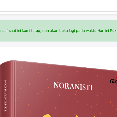
aaf saat ini kami tutup, dan akan buka lagi pada waktu Hari ini Puk